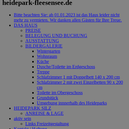
heidepark-fleesensee.de
Bitte beachten Sie: ab 01.01.2023 ist das Haus leider nicht
mehr zu vermieten. Wir danken allen Gästen für Ihre Treue.
DAS HAUS
PREISE
BELEGUNG UND BUCHUNG
AUSSTATTUNG
BILDERGALERIE
Wintergarten
Wohnraum
Küche
Dusche/Toilette im Erdgeschoss
Treppe
Schlafzimmer 1 mit Doppelbett 140 x 200 cm
Schlafzimmer 2 mit zwei Einzelbetten 90 x 200
cm
Toilette im Obergeschoss
Grundstück
Umgebung innnerhalb des Heideparks
HEIDEPARK SILZ
ANREISE & LAGE
aktiv sein
Links Freizeitgestaltung
Kontakt / Haftung