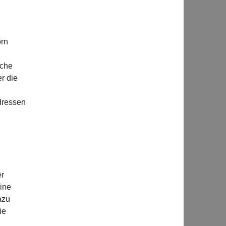
orn
sche
r die
dressen
er
ine
azu
ie