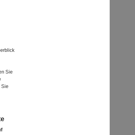
erblick
en Sie
e
 Sie
te
uf