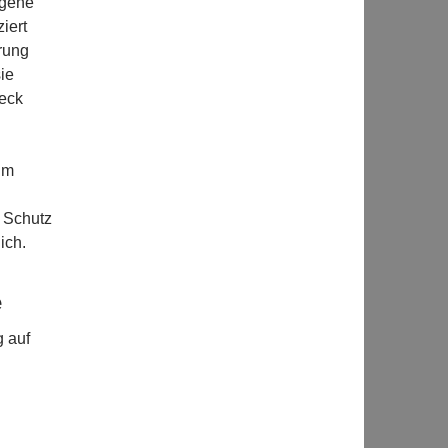
ogene
iert
rung
ie
weck
im
r Schutz
ich.
e
g auf