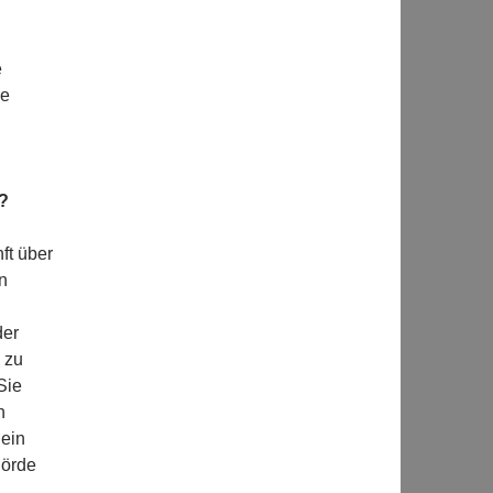
e
re
?
ft über
n
der
 zu
Sie
n
 ein
hörde