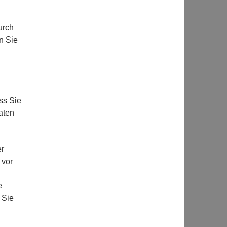
urch
n Sie
ss Sie
aten
er
 vor
e
 Sie