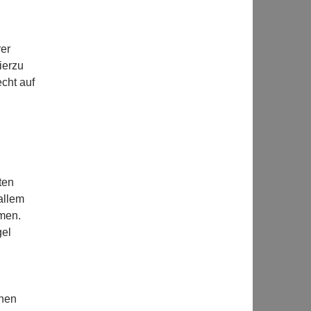
er
ierzu
cht auf
ten
allem
men.
gel
onen