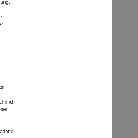
rung.
e
er
er
echend
eser
iedene