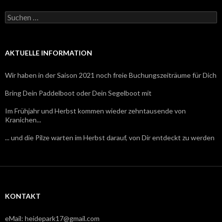
S
u
c
h
e
AKTUELLE INFORMATION
n
n
Wir haben in der Saison 2021 noch freie Buchungszeiträume für Dich
a
c
Bring Dein Paddelboot oder Dein Segelboot mit
h
:
Im Frühjahr und Herbst kommen wieder zehntausende von
Kranichen...
... und die Pilze warten im Herbst darauf, von Dir entdeckt zu werden
KONTAKT
eMail: heidepark17@gmail.com