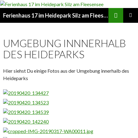
Suchen
Ferienhaus 17 im Heidepark Silz am Fleesensee
ZUM
PRIMÄR
INHALT
MENÜ
SPRINGEN
UMGEBUNG INNNERHALB
DES HEIDEPARKS
Hier siehst Du einige Fotos aus der Umgebung innerhalb des
Heideparks