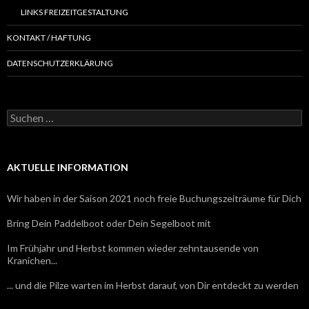
LINKS FREIZEITGESTALTUNG
KONTAKT / HAFTUNG
DATENSCHUTZERKLÄRUNG
S
u
c
h
e
AKTUELLE INFORMATION
n
n
Wir haben in der Saison 2021 noch freie Buchungszeiträume für Dich
a
c
Bring Dein Paddelboot oder Dein Segelboot mit
h
:
Im Frühjahr und Herbst kommen wieder zehntausende von
Kranichen...
... und die Pilze warten im Herbst darauf, von Dir entdeckt zu werden