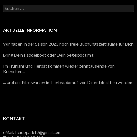
S
u
c
h
e
AKTUELLE INFORMATION
n
n
Wir haben in der Saison 2021 noch freie Buchungszeiträume für Dich
a
c
Bring Dein Paddelboot oder Dein Segelboot mit
h
:
Im Frühjahr und Herbst kommen wieder zehntausende von
Kranichen...
... und die Pilze warten im Herbst darauf, von Dir entdeckt zu werden
KONTAKT
eMail: heidepark17@gmail.com