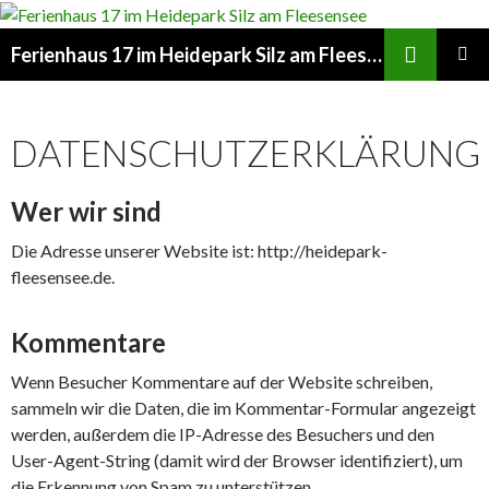
Suchen
Ferienhaus 17 im Heidepark Silz am Fleesensee
ZUM
PRIMÄR
INHALT
MENÜ
SPRINGEN
DATENSCHUTZERKLÄRUNG
Wer wir sind
Die Adresse unserer Website ist: http://heidepark-
fleesensee.de.
Kommentare
Wenn Besucher Kommentare auf der Website schreiben,
sammeln wir die Daten, die im Kommentar-Formular angezeigt
werden, außerdem die IP-Adresse des Besuchers und den
User-Agent-String (damit wird der Browser identifiziert), um
die Erkennung von Spam zu unterstützen.