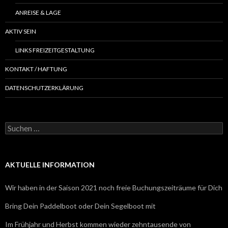
ANREISE & LAGE
AKTIV SEIN
LINKS FREIZEITGESTALTUNG
KONTAKT / HAFTUNG
DATENSCHUTZERKLÄRUNG
S
u
c
h
e
AKTUELLE INFORMATION
n
n
Wir haben in der Saison 2021 noch freie Buchungszeiträume für Dich
a
c
Bring Dein Paddelboot oder Dein Segelboot mit
h
:
Im Frühjahr und Herbst kommen wieder zehntausende von