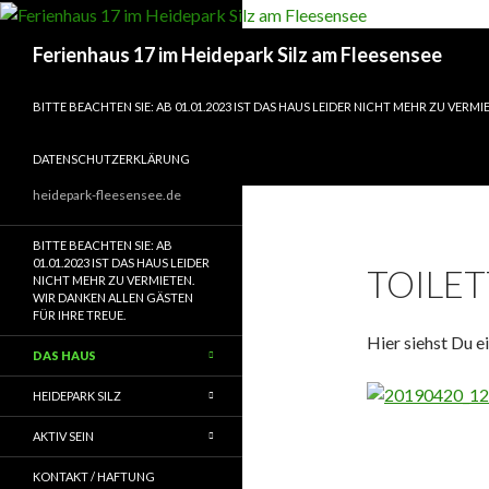
Suchen
Ferienhaus 17 im Heidepark Silz am Fleesensee
ZUM INHALT SPRINGEN
BITTE BEACHTEN SIE: AB 01.01.2023 IST DAS HAUS LEIDER NICHT MEHR ZU VERM
DATENSCHUTZERKLÄRUNG
heidepark-fleesensee.de
BITTE BEACHTEN SIE: AB
01.01.2023 IST DAS HAUS LEIDER
TOILE
NICHT MEHR ZU VERMIETEN.
WIR DANKEN ALLEN GÄSTEN
FÜR IHRE TREUE.
Hier siehst Du e
DAS HAUS
HEIDEPARK SILZ
AKTIV SEIN
KONTAKT / HAFTUNG