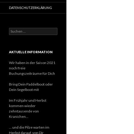
DATENSCHUTZERKLÄRUNG
S
u
c
h
e
AKTUELLE INFORMATION
n
n
Wir haben in der Saison 2021
a
noch freie
c
Buchungszeiträume für Dich
h
:
Bring Dein Paddelboot oder
Dein Segelboot mit
Im Frühjahr und Herbst
kommen wieder
zehntausende von
Kranichen...
... und die Pilze warten im
Herbst darauf, von Dir