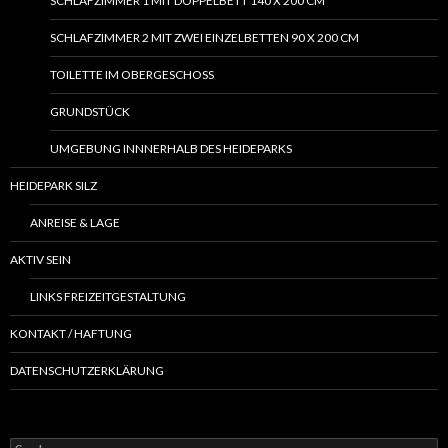
SCHLAFZIMMER 1 MIT DOPPELBETT 140 X 200 CM
SCHLAFZIMMER 2 MIT ZWEI EINZELBETTEN 90 X 200 CM
TOILETTE IM OBERGESCHOSS
GRUNDSTÜCK
UMGEBUNG INNNERHALB DES HEIDEPARKS
HEIDEPARK SILZ
ANREISE & LAGE
AKTIV SEIN
LINKS FREIZEITGESTALTUNG
KONTAKT / HAFTUNG
DATENSCHUTZERKLÄRUNG
Suchen